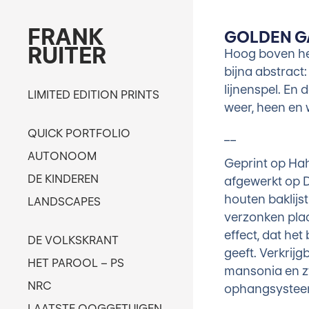
FRANK
GOLDEN GA
RUITER
Hoog boven he
bijna abstract:
lijnenspel. En 
LIMITED EDITION PRINTS
weer, heen en 
QUICK PORTFOLIO
__
AUTONOOM
Geprint op Ha
DE KINDEREN
afgewerkt op 
houten baklijst
LANDSCAPES
verzonken pla
effect, dat het
DE VOLKSKRANT
geeft. Verkrijg
HET PAROOL – PS
mansonia en z
NRC
ophangsysteem
LAATSTE OOGGETUIGEN