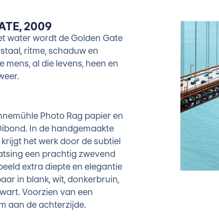
TE, 2009
t water wordt de Golden Gate
 staal, ritme, schaduw en
de mens, al die levens, heen en
weer.
hnemühle Photo Rag papier en
Dibond. In de handgemaakte
 krijgt het werk door de subtiel
atsing een prachtig zwevend
 beeld extra diepte en elegantie
baar in blank, wit, donkerbruin,
wart. Voorzien van een
 aan de achterzijde.